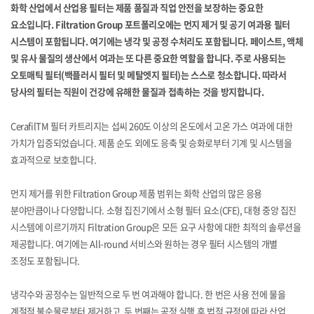
화학 산업에서 산업용 필터는 제품 품질과 직업 안전을 보장하는 중요한
요소입니다. Filtration Group 포트폴리오에는 먼지 제거 및 공기 여과용 필터
시스템이 포함됩니다. 여기에는 냉각 및 공정 수처리도 포함됩니다. 페이스트, 액체
및 유사 물질의 생산에서 여과는 또 다른 중요한 역할을 합니다. 주로 사용되는
오토매틱 필터(백플러시 필터 및 메탈엣지 필터)는 스스로 청소합니다. 따라서
당사의 필터는 직원이 건강에 유해한 물질과 접촉하는 것을 방지합니다.
CerafilTM 필터 카트리지는 섭씨 260도 이상의 온도에서 고온 가스 여과에 대한
가치가 입증되었습니다. 제품 순도 외에도 응축 및 승화로부터 기계 및 시스템을
효과적으로 보호합니다.
먼지 제거를 위한 Filtration Group 제품 범위는 화학 산업의 많은 응용
분야만큼이나 다양합니다. 소형 집진기에서 소형 필터 요소(CFE), 대형 중앙 집진
시스템에 이르기까지 Filtration Group은 모든 요구 사항에 대한 최적의 솔루션을
제공합니다. 여기에는 All-round 서비스와 원하는 경우 필터 시스템의 개별
조정도 포함됩니다.
냉각수와 공정수는 일반적으로 두 번 여과해야 합니다. 한 번은 사용 전에 물을
계절적 불순물로부터 제거하고, 두 번째는 공정 실행 후 법적 규정에 따라 산업