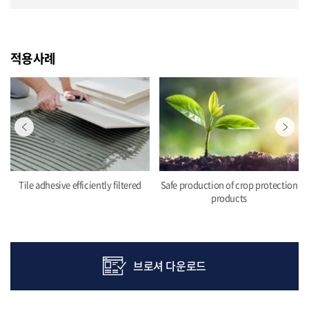
적용사례
Tile adhesive efficiently filtered
Safe production of crop protection
products
브로셔 다운로드